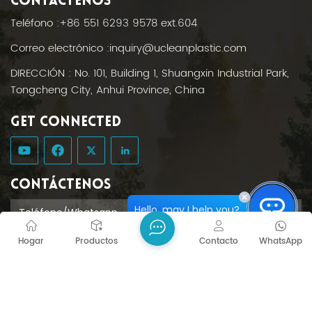
CONTÁCTENOS
Teléfono :
+86 551 6293 9578 ext.604
Correo electrónico :
inquiry@ucleanplastic.com
DIRECCIÓN : No. 101, Building 1, Shuangxin Industrial Park,
Tongcheng City, Anhui Province, China
GET CONNECTED
CONTÁCTENOS
Hello, may I help you?
Hogar
Productos
Contacto
WhatsApp