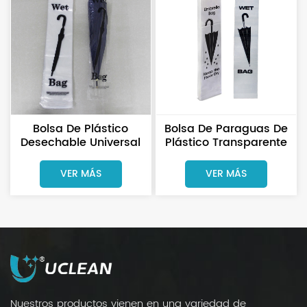
Bolsa De Plástico
Bolsa De Paraguas De
Desechable Universal
Plástico Transparente
Para Paraguas
De Ajuste Universal
Húmedos,
Bolsa De Paraguas De
VER MÁS
VER MÁS
Transparente, Para
PE
Hoteles
Nuestros productos vienen en una variedad de