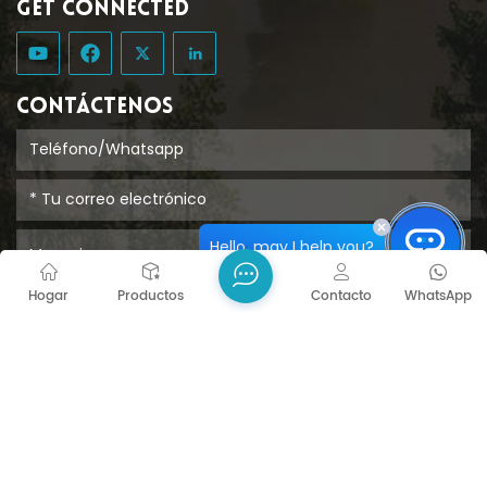
GET CONNECTED
CONTÁCTENOS
Hello, may I help you?
Hogar
Productos
Contacto
WhatsApp
ENTREGAR
Derechos de autor @ 2026 Tongcheng Uclean Plastic
Co., Ltd. Reservados todos los derechos.
RED