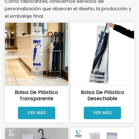
Como fabricantes, ofrecemos servicios de
personalización que abarcan el diseño, la producción y
el embalaje final.
Bolsa De Plástico
Bolsa De Plástico
Transparente
Desechable
Desechable Para
Transparente De PE
Paraguas De Fábrica.
Con Logotipo
VER MÁS
VER MÁS
Bolsa Para Guardar
Personalizado De
Paraguas Mojados.
Fábrica Para Paraguas
Mojados