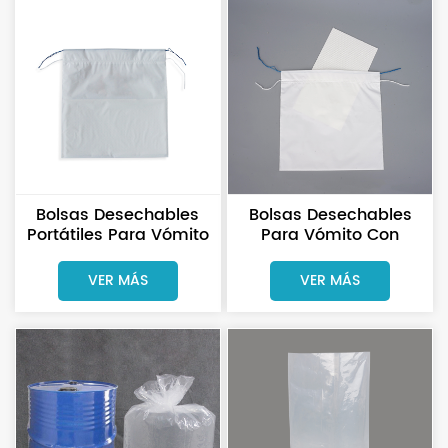
Bolsas Desechables
Bolsas Desechables
Portátiles Para Vómito
Para Vómito Con
Con Cordón, Bolsa Para
Cordón Ajustable,
Vómito Con
Personalizadas (20
VER MÁS
VER MÁS
Almohadilla
Unidades) Y
Absorbente.
Almohadillas
Absorbentes.