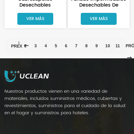
Desechables
Desechables De
Impermeables De
Plástico PE Color Azul
PE/CPE, Color Azul, Con
Para Brazos
VER MÁS
VER MÁS
Elástico.
1
2
3
4
5
6
7
8
9
10
11
PR
PREX
Nuestros productos vienen en una variedad de
materiales, incluidos suministros médicos, cubiertas y
revestimientos, suministros para el cuidado de la salud
en el hogar y suministros para hoteles.