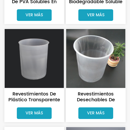
De PVA Solubles En
Biodegradable Soluble
Agua Caliente Para
En Agua De PVA,
Hospitales, Color Rojo.
Disoluble Para Uso
VER MÁS
VER MÁS
Hospitalario.
Revestimientos De
Revestimientos
Plástico Transparente
Desechables De
De Fondo Redondo
Plástico Transparente
Para Cubos De Pintura
Para Cubos De 20
VER MÁS
VER MÁS
De 5 Galones (10
Litros, Personalizados.
Litros).