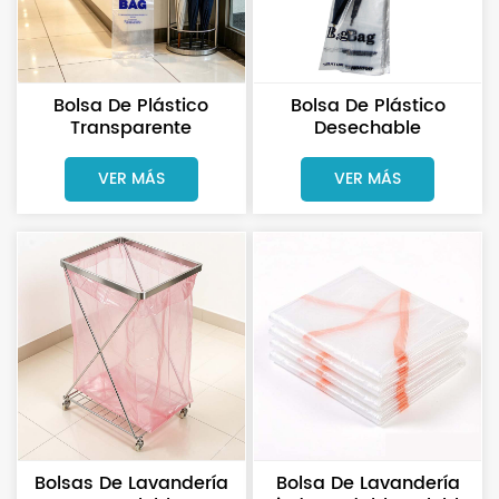
Bolsa De Plástico
Bolsa De Plástico
Transparente
Desechable
Desechable Para
Transparente De PE
Paraguas De Fábrica.
Con Logotipo
VER MÁS
VER MÁS
Bolsa Para Guardar
Personalizado De
Paraguas Mojados.
Fábrica Para Paraguas
Mojados
Bolsas De Lavandería
Bolsa De Lavandería