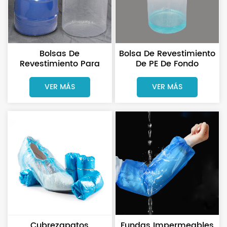
Bolsas De
Bolsa De Revestimiento
Revestimiento Para
De PE De Fondo
Bidones De Plástico PE
Redondo Personalizada
De Fondo Redondo De
Para Bidones
VER MÁS
VER MÁS
55 Galones
Cubrezapatos
Fundas Impermeables