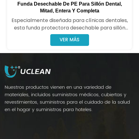
Funda Desechable De PE Para Sillón Dental,
Mitad, Entera Y Completa
Especialmente diseñada para clínicas dentales,
esta funda protectora desechable para sillón
está hecha de polietileno (PE). Aísla
VER MÁS
eficazmente fluidos corporales, polvo y
contaminantes, manteniendo la limpieza e
higiene de los sillones dentales y reduciendo el
riesgo de infecciones cruzadas.
Nuestros productos vienen en una variedad de
materiales, incluidos suministros médicos, cubiertas y
revestimientos, suministros para el cuidado de la salud
en el hogar y suministros para hoteles.