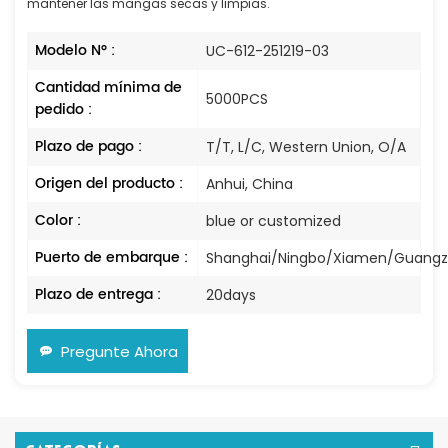
mantener las mangas secas y limpias.
Modelo N° :
UC-612-251219-03
Cantidad mínima de
5000PCS
pedido :
Plazo de pago :
T/T, L/C, Western Union, O/A
Origen del producto :
Anhui, China
Color :
blue or customized
Puerto de embarque :
Shanghai/Ningbo/Xiamen/Guang
Plazo de entrega :
20days
Pregunte Ahora