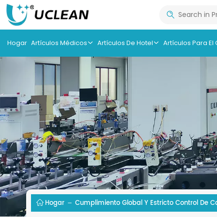
Hogar
Artículos Médicos
Artículos De Hotel
Artículos Para El
Hogar
Cumplimiento Global Y Estricto Control De C