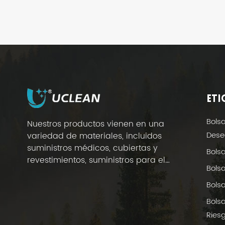
ETI
Bols
Nuestros productos vienen en una
Dese
variedad de materiales, incluidos
suministros médicos, cubiertas y
Bols
revestimientos, suministros para el
Bols
cuidado de la salud en el hogar y
suministros para hoteles.
Bols
Bols
Riesg