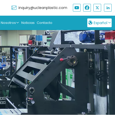
inquiry@ucleanplastic.com
 Nosotros
Noticias
Contacto
Español
English
Français
Русский
Español
بالعربية