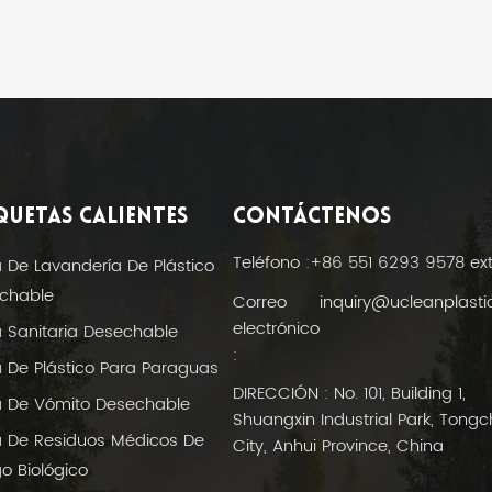
QUETAS CALIENTES
CONTÁCTENOS
Teléfono :
+86 551 6293 9578 ex
a De Lavandería De Plástico
chable
Correo
inquiry@ucleanplast
electrónico
a Sanitaria Desechable
:
a De Plástico Para Paraguas
DIRECCIÓN : No. 101, Building 1,
a De Vómito Desechable
Shuangxin Industrial Park, Tong
a De Residuos Médicos De
City, Anhui Province, China
o Biológico