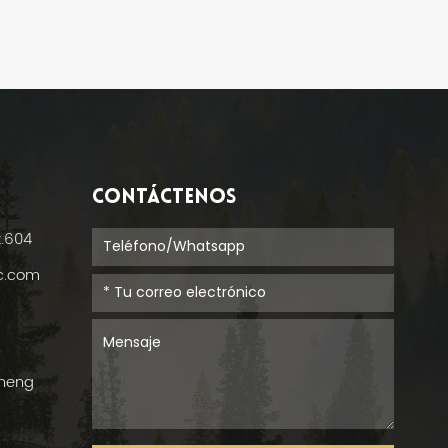
CONTÁCTENOS
t.604
ic.com
cheng