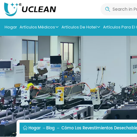
Hogar
Artículos Médicos
Artículos De Hotel
Artículos Para El
Hogar
Blog
Cómo Los Revestimientos Desechables