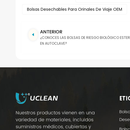
Bolsas Desechables Para Orinales De Viaje OEM
ANTERIOR
¿CONOCES LAS BOLSAS DE RIESGO BIOLÓGICO ESTERI
EN AUTOCLAVE?
ETI
Bols
Nuestros productos vienen en una
Dese
variedad de materiales, incluidos
suministros médicos, cubiertas y
Bols