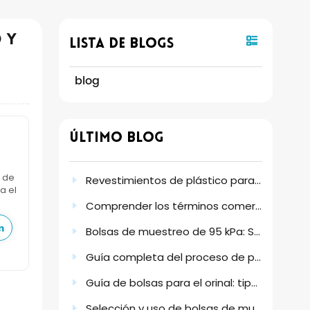
 y
Lista De Blogs
blog
Último Blog
s de
Revestimientos de plástico para bidones: antiestáticos y de varios tamaños.
a el
Comprender los términos comerciales, las opciones de envío y las condiciones de pago.
Bolsas de muestreo de 95 kPa: Solución fiable para la recogida y el transporte seguros de muestras.
Guía completa del proceso de pedido habitual de productos de PE desechables
Guía de bolsas para el orinal: tipos, uso y por qué suponen un cambio radical en la higiene.
Selección y uso de bolsas de muestreo estériles para obtener resultados de laboratorio fiables.