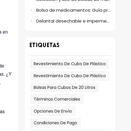
Bolsa de medicamentos: Guía práctica sobre escenarios de uso, tamaños y grosores.
Delantal desechable e impermeable de plástico PE: Su solución de protección práctica
a en
ETIQUETAS
Revestimiento De Cubo De Plástico
de
as. ¿Y
Revestimiento De Cubo De Plástico
,
Bolsas Para Cubos De 20 Litros
Términos Comerciales
ras
Opciones De Envío
Condiciones De Pago