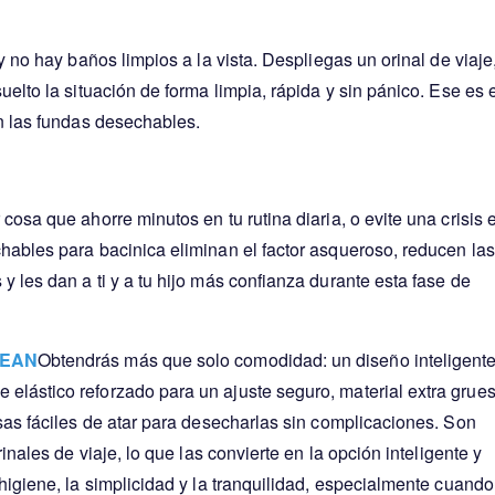
y no hay baños limpios a la vista. Despliegas un orinal de viaje
elto la situación de forma limpia, rápida y sin pánico. Ese es 
an las fundas desechables.
cosa que ahorre minutos en tu rutina diaria, o evite una crisis 
hables para bacinica eliminan el factor asqueroso, reducen las
 les dan a ti y a tu hijo más confianza durante esta fase de
CLEAN
Obtendrás más que solo comodidad: un diseño inteligente
elástico reforzado para un ajuste seguro, material extra grue
sas fáciles de atar para desecharlas sin complicaciones. Son
inales de viaje, lo que las convierte en la opción inteligente y
higiene, la simplicidad y la tranquilidad, especialmente cuando