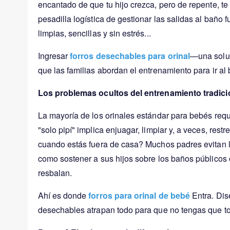
encantado de que tu hijo crezca, pero de repente, te
pesadilla logística de gestionar las salidas al bañ
limpias, sencillas y sin estrés...
Ingresar
forros desechables para orinal
—una soluc
que las familias abordan el entrenamiento para ir al
Los problemas ocultos del entrenamiento tradicio
La mayoría de los orinales estándar para bebés req
"solo pipí" implica enjuagar, limpiar y, a veces, rest
cuando estás fuera de casa? Muchos padres evitan la
como sostener a sus hijos sobre los baños público
resbalan.
Ahí es donde
forros para orinal de bebé
Entra. Dise
desechables atrapan todo para que no tengas que tocar,