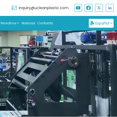
inquiry@ucleanplastic.com
 Nosotros
Noticias
Contacto
Español
English
Français
Русский
Español
بالعربية