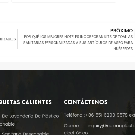
PRÓXIMO
POR QUÉ LOS MEJORES HOTELES INCORPORAN KITS DE TOALLAS
LIZABLES
SANITARIAS PERSONALIZADAS A SUS ARTÍCULOS DE ASEO PARA
HUÉSPEDES
QUETAS CALIENTES
CONTÁCTENOS
Teléfono :
+86 551 6293 9578 ex
a De Lavandería De Plástico
chable
Correo
inquiry@ucleanplast
electrónico
a Sanitaria Desechable