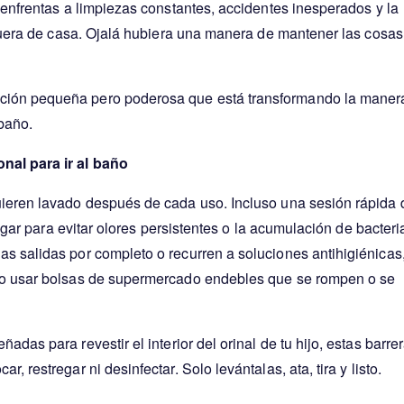
 enfrentas a limpiezas constantes, accidentes inesperados y la
o fuera de casa. Ojalá hubiera una manera de mantener las cosas
ión pequeña pero poderosa que está transformando la maner
 baño.
nal para ir al baño
uieren lavado después de cada uso. Incluso una sesión rápida 
regar para evitar olores persistentes o la acumulación de bacteri
s salidas por completo o recurren a soluciones antihigiénicas
s o usar bolsas de supermercado endebles que se rompen o se
ñadas para revestir el interior del orinal de tu hijo, estas barre
 restregar ni desinfectar. Solo levántalas, ata, tira y listo.