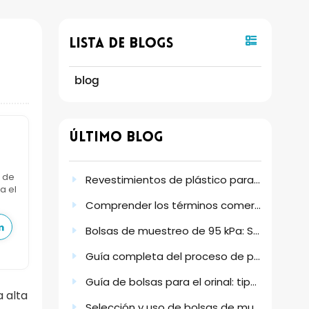
Lista De Blogs
blog
Último Blog
s de
Revestimientos de plástico para bidones: antiestáticos y de varios tamaños.
a el
Comprender los términos comerciales, las opciones de envío y las condiciones de pago.
Bolsas de muestreo de 95 kPa: Solución fiable para la recogida y el transporte seguros de muestras.
Guía completa del proceso de pedido habitual de productos de PE desechables
Guía de bolsas para el orinal: tipos, uso y por qué suponen un cambio radical en la higiene.
a alta
Selección y uso de bolsas de muestreo estériles para obtener resultados de laboratorio fiables.