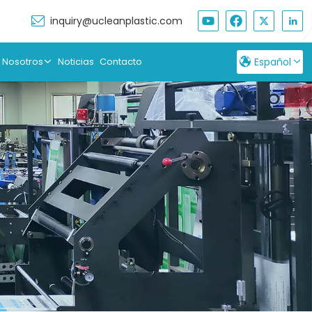
inquiry@ucleanplastic.com
 Nosotros
Noticias
Contacto
Español
English
Français
Русский
Español
بالعربية