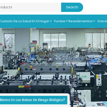
 Cuidado De La Salud En El Hogar
Fundas Y Revestimientos
Sobre
anco En Las Bolsas De Riesgo Biológico?