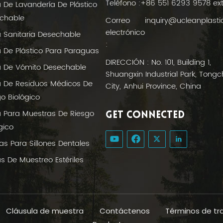
Teléfono :
+86 551 6293 9578 ex
a De Lavandería De Plástico
chable
Correo
inquiry@ucleanplast
electrónico
a Sanitaria Desechable
:
a De Plástico Para Paraguas
DIRECCIÓN : No. 101, Building 1,
a De Vómito Desechable
Shuangxin Industrial Park, Tong
a De Residuos Médicos De
City, Anhui Province, China
o Biológico
a Para Muestras De Riesgo
GET CONNECTED
gico
as Para Sillones Dentales
s De Muestreo Estériles
Cláusula de muestra
Contáctenos
Términos de tr