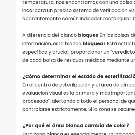
temperatura, nos encontramos con una bolsa d
incorpora un preciso sistema de verificación vi
aparentemente común indicador rectangular 
bloques
A diferencia del blanco
En las bolsas d
bloquear
información, este blanco
Está estrict
específica y crucial: proporcionar un "veredict
de cada bolsa de residuos médicos mediante un 
¿Cómo determinar el estado de esterilizaci
En el centro de esterilización y el área de alm
evaluación visual es la primera y más important
procesado", alertando a todo el personal de que
controlarse estrictamente. Si la zona se oscurece,
¿Por qué el área blanca cambia de color?
Esta zona blanca es esencialmente un indicador