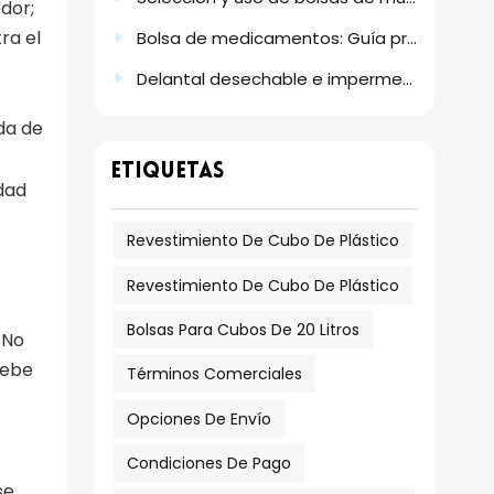
dor;
ra el
Bolsa de medicamentos: Guía práctica sobre escenarios de uso, tamaños y grosores.
Delantal desechable e impermeable de plástico PE: Su solución de protección práctica
da de
ETIQUETAS
dad
Revestimiento De Cubo De Plástico
Revestimiento De Cubo De Plástico
Bolsas Para Cubos De 20 Litros
 No
debe
Términos Comerciales
Opciones De Envío
Condiciones De Pago
se