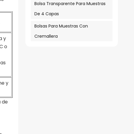
Bolsa Transparente Para Muestras
De 4 Capas
.
Bolsas Para Muestras Con
Cremallera
a y
C o
cas
me y
a de