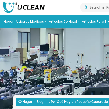
Hogar
Artículos Médicos
Artículos De Hotel
Artículos Para El
Hogar
Blog
¿Por Qué Hay Un Pequeño Cuadrado Bl