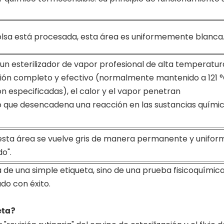
lsa está procesada, esta área es uniformemente blanca
un esterilizador de vapor profesional de alta temperatur
ación completo y efectivo (normalmente mantenido a 121 °
ón especificadas), el calor y el vapor penetran
 que desencadena una reacción en las sustancias quími
esta área se vuelve gris de manera permanente y unifor
o".
a de una simple etiqueta, sino de una prueba fisicoquímic
do con éxito.
eta?