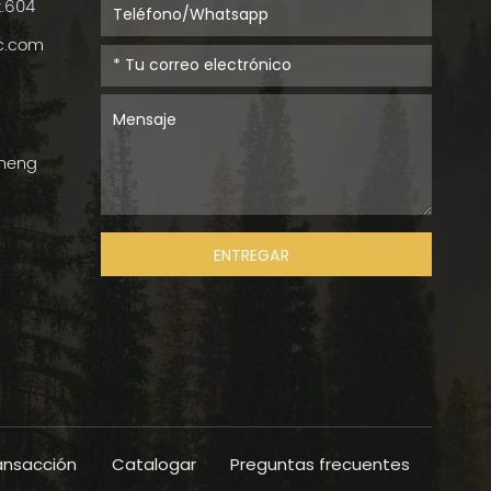
t.604
ic.com
cheng
ENTREGAR
ansacción
Catalogar
Preguntas frecuentes