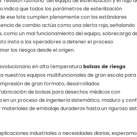
visión rutinaria" del equipo de esterilización y el flujo d
o indica que todos los parámetros de esterilización
 de ese lote cumplen plenamente con los estándares
usencia de cambio actúa como una alerta roja, señalando
e, como un mal funcionamiento del equipo, sobrecarga d
sto insta a los operadores a detener el proceso
nar los riesgos desde el origen.
bolsas de riesgo
evolucionario en alta temperatura
a nuestros equipos multifuncionales de gran escala para 
 impresión de gran formato, desarrollados
fabricación de bolsas para desechos médicos con
la en un proceso de ingeniería sistemático, maduro y conf
 materiales de embalaje duraderos hasta un riguroso si
aplicaciones industriales o necesidades diarias, esperamo