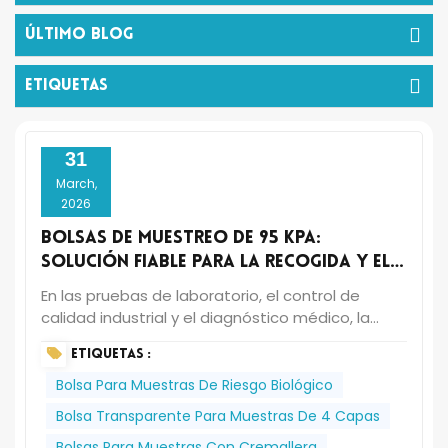
Último Blog
ETIQUETAS
31
March,
2026
Bolsas de muestreo de 95 kPa:
Solución fiable para la recogida y el
transporte seguros de muestras.
En las pruebas de laboratorio, el control de
calidad industrial y el diagnóstico médico, la
fiabilidad y la esterilidad son cruciales durante la
ETIQUETAS :
toma, el almacenamiento y el transporte de
muestras. El diseño de las bolsas de muestreo
Bolsa Para Muestras De Riesgo Biológico
de 95 kPa cumple con los más altos estándares
Bolsa Transparente Para Muestras De 4 Capas
de seguridad y rendimiento, lo que las convierte
Bolsas Para Muestras Con Cremallera