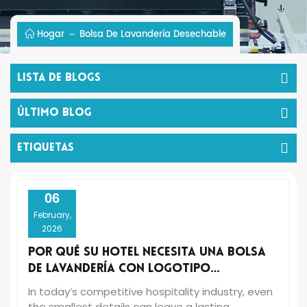
Hogar
Bolsa De Lavandería Desechable
Lista De Blogs
Último Blog
ETIQUETAS
06
February,
2026
Por qué su hotel necesita una bolsa
de lavandería con logotipo
personalizado
In today’s competitive hospitality industry, even
the smallest details can leave a lasting