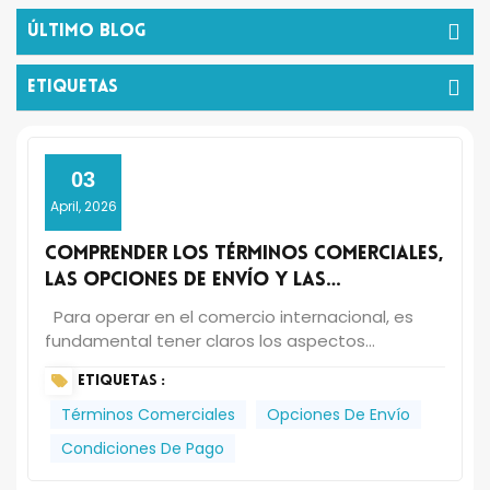
Último Blog
ETIQUETAS
03
April, 2026
Comprender los términos comerciales,
las opciones de envío y las
condiciones de pago.
Para operar en el comercio internacional, es
fundamental tener claros los aspectos
comerciales clave. En UCLEAN, agilizamos las
ETIQUETAS :
transacciones globales ofreciendo una amplia
gama de términos comerciales reconocidos
Términos Comerciales
Opciones De Envío
internacionalmente, métodos de envío flexibles
Condiciones De Pago
y condiciones de pago seguras adaptadas a las
necesidades de su negocio. Tanto si importa