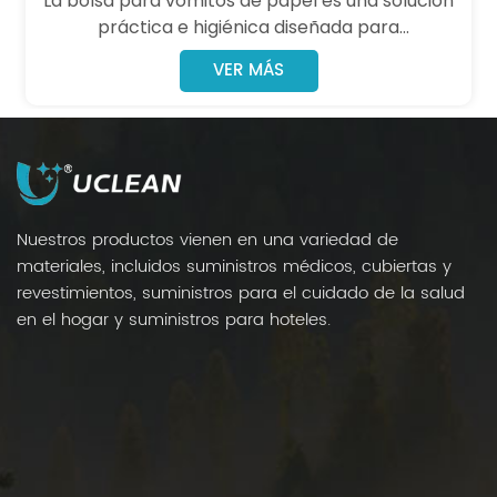
La bolsa para vómitos de papel es una solución
práctica e higiénica diseñada para
emergencias en una amplia variedad de
VER MÁS
entornos, incluidos la aviación, la automoción,
los viajes marítimos, los hogares y las
instalaciones de atención médica.
Nuestros productos vienen en una variedad de
materiales, incluidos suministros médicos, cubiertas y
revestimientos, suministros para el cuidado de la salud
en el hogar y suministros para hoteles.