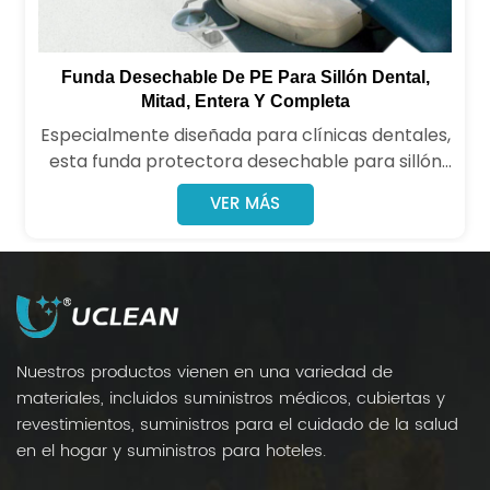
Funda Desechable De PE Para Sillón Dental,
Mitad, Entera Y Completa
Especialmente diseñada para clínicas dentales,
esta funda protectora desechable para sillón
está hecha de polietileno (PE). Aísla
VER MÁS
eficazmente fluidos corporales, polvo y
contaminantes, manteniendo la limpieza e
higiene de los sillones dentales y reduciendo el
riesgo de infecciones cruzadas.
Nuestros productos vienen en una variedad de
materiales, incluidos suministros médicos, cubiertas y
revestimientos, suministros para el cuidado de la salud
en el hogar y suministros para hoteles.