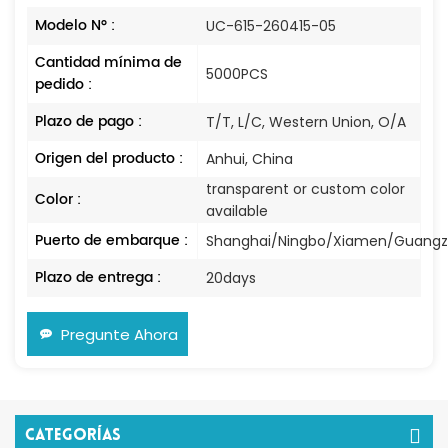
Modelo N° :
UC-615-260415-05
Cantidad mínima de
5000PCS
pedido :
Plazo de pago :
T/T, L/C, Western Union, O/A
Origen del producto :
Anhui, China
transparent or custom color
Color :
available
Puerto de embarque :
Shanghai/Ningbo/Xiamen/Guang
Plazo de entrega :
20days
Pregunte Ahora
Categorías