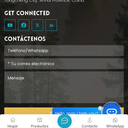
Tongcheng City, Anhui Province, China
GET CONNECTED
CONTÁCTENOS
Hello, may I help you?
ENTREGAR
Hogar
Productos
Contacto
WhatsApp