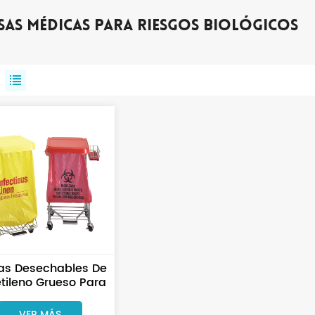
sas Médicas Para Riesgos Biológicos
as Desechables De
etileno Grueso Para
echos Médicos Con
iesgo Biológico
VER MÁS