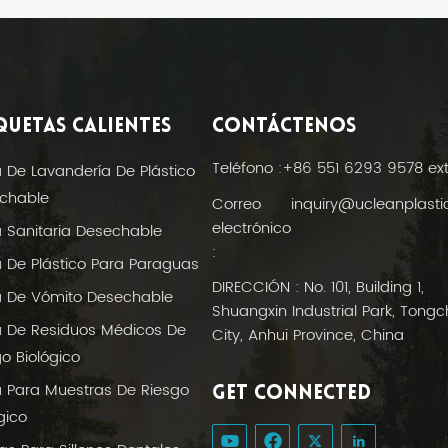
QUETAS CALIENTES
CONTÁCTENOS
Teléfono :
+86 551 6293 9578 ex
a De Lavandería De Plástico
chable
Correo
inquiry@ucleanplast
electrónico
a Sanitaria Desechable
:
a De Plástico Para Paraguas
DIRECCIÓN : No. 101, Building 1,
a De Vómito Desechable
Shuangxin Industrial Park, Tong
a De Residuos Médicos De
City, Anhui Province, China
o Biológico
a Para Muestras De Riesgo
GET CONNECTED
gico