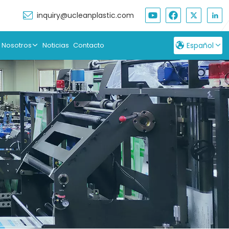
inquiry@ucleanplastic.com
 Nosotros
Noticias
Contacto
Español
English
Français
Русский
Español
بالعربية