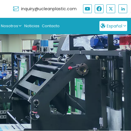
inquiry@ucleanplastic.com
 Nosotros
Noticias
Contacto
Español
English
Français
Русский
Español
بالعربية