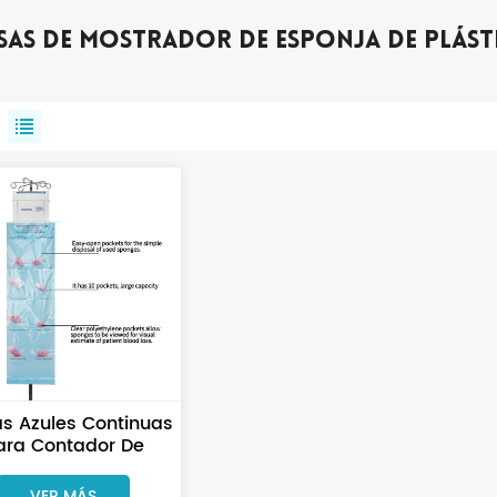
sas De Mostrador De Esponja De Plást
as Azules Continuas
ara Contador De
ponjas Para Uso
Quirúrgico
VER MÁS