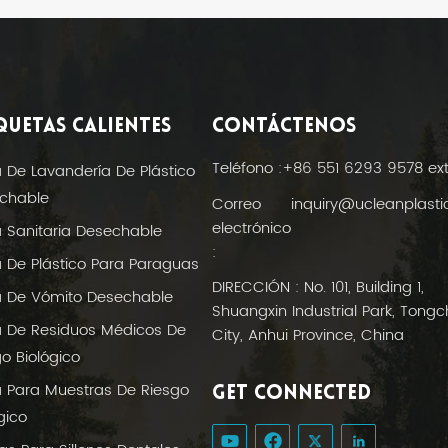
QUETAS CALIENTES
CONTÁCTENOS
Teléfono :
+86 551 6293 9578 ex
a De Lavandería De Plástico
chable
Correo
inquiry@ucleanplast
electrónico
a Sanitaria Desechable
:
a De Plástico Para Paraguas
DIRECCIÓN : No. 101, Building 1,
a De Vómito Desechable
Shuangxin Industrial Park, Tong
a De Residuos Médicos De
City, Anhui Province, China
o Biológico
a Para Muestras De Riesgo
GET CONNECTED
gico