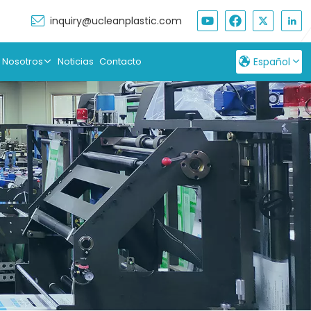
inquiry@ucleanplastic.com
 Nosotros
Noticias
Contacto
Español
English
Français
Русский
Español
بالعربية