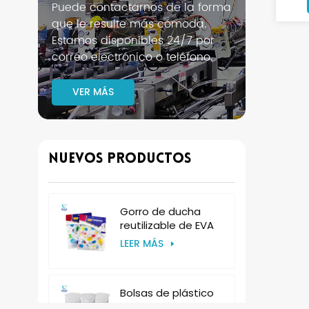
Puede contactarnos de la forma
que le resulte más cómoda.
Estamos disponibles 24/7 por
correo electrónico o teléfono.
VER MÁS
Nuevos Productos
Gorro de ducha
reutilizable de EVA
para mujer, de
LEER MÁS
plástico, para hotel.
Bolsas de plástico
desechables para