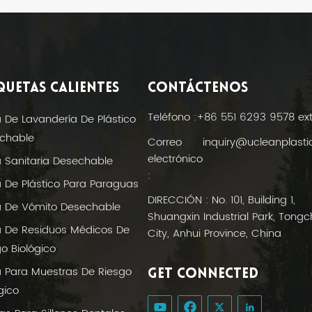
QUETAS CALIENTES
CONTÁCTENOS
Teléfono :
+86 551 6293 9578 ex
a De Lavandería De Plástico
chable
Correo
inquiry@ucleanplast
electrónico
a Sanitaria Desechable
:
a De Plástico Para Paraguas
DIRECCIÓN : No. 101, Building 1,
a De Vómito Desechable
Shuangxin Industrial Park, Tong
a De Residuos Médicos De
City, Anhui Province, China
o Biológico
a Para Muestras De Riesgo
GET CONNECTED
gico