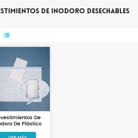
estimientos De Inodoro Desechables
vestimientos De
odoro De Plástico
Reciclado Con
Almohadillas
VER MÁS