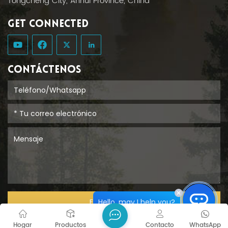
Tongcheng City, Anhui Province, China
GET CONNECTED
CONTÁCTENOS
Hello, may I help you?
ENTREGAR
Hogar
Productos
Contacto
WhatsApp