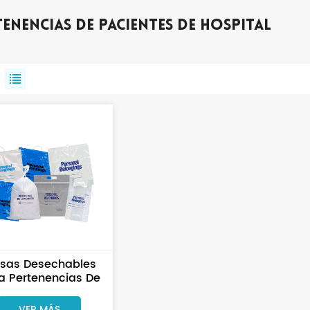
enencias De Pacientes De Hospital
lsas Desechables
a Pertenencias De
entes Hospitalarios
Con Logotipo
VER MÁS