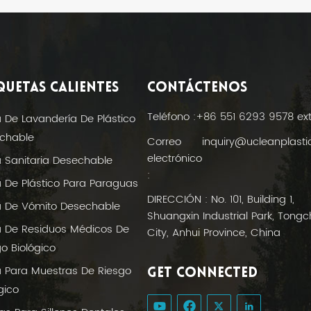
QUETAS CALIENTES
CONTÁCTENOS
Teléfono :
+86 551 6293 9578 ex
a De Lavandería De Plástico
chable
Correo
inquiry@ucleanplast
electrónico
a Sanitaria Desechable
:
a De Plástico Para Paraguas
DIRECCIÓN : No. 101, Building 1,
a De Vómito Desechable
Shuangxin Industrial Park, Tong
a De Residuos Médicos De
City, Anhui Province, China
o Biológico
a Para Muestras De Riesgo
GET CONNECTED
gico