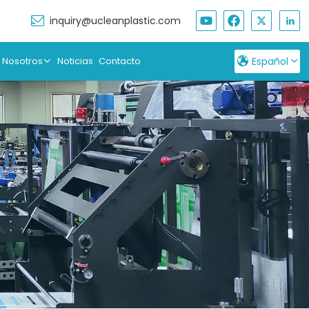
inquiry@ucleanplastic.com
 Nosotros
Noticias
Contacto
Español
English
Français
Русский
Español
بالعربية