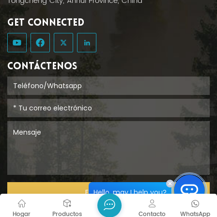
Tongcheng City, Anhui Province, China
GET CONNECTED
CONTÁCTENOS
Hello, may I help you?
ENTREGAR
Hogar
Productos
Contacto
WhatsApp