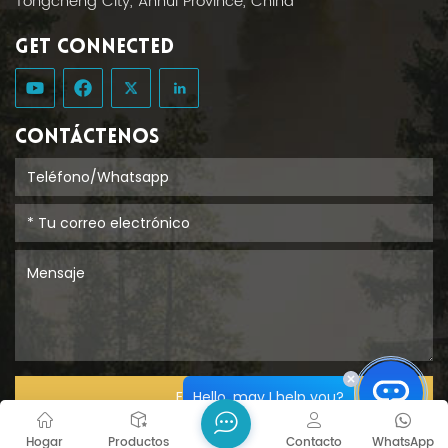
Tongcheng City, Anhui Province, China
GET CONNECTED
CONTÁCTENOS
Hello, may I help you?
ENTREGAR
Hogar
Productos
Contacto
WhatsApp