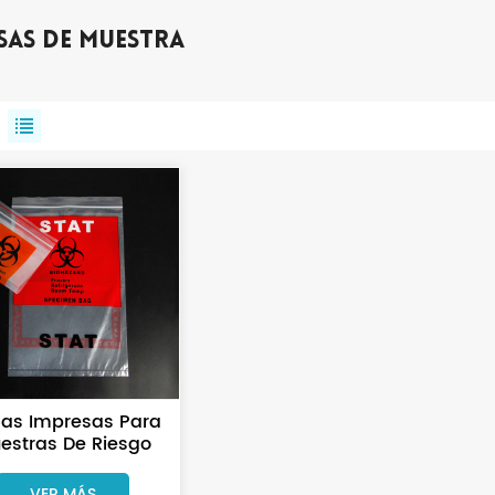
sas De Muestra
sas Impresas Para
estras De Riesgo
Biológico Para
Laboratorio
VER MÁS