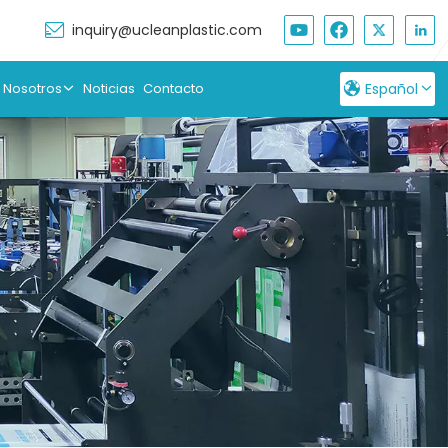
inquiry@ucleanplastic.com
 Nosotros
Noticias
Contacto
Español
English
Français
Русский
Español
بالعربية