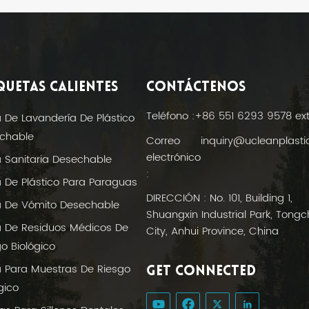
QUETAS CALIENTES
CONTÁCTENOS
Teléfono :
+86 551 6293 9578 ex
a De Lavandería De Plástico
chable
Correo
inquiry@ucleanplast
electrónico
a Sanitaria Desechable
:
a De Plástico Para Paraguas
DIRECCIÓN : No. 101, Building 1,
a De Vómito Desechable
Shuangxin Industrial Park, Tong
a De Residuos Médicos De
City, Anhui Province, China
o Biológico
a Para Muestras De Riesgo
GET CONNECTED
gico