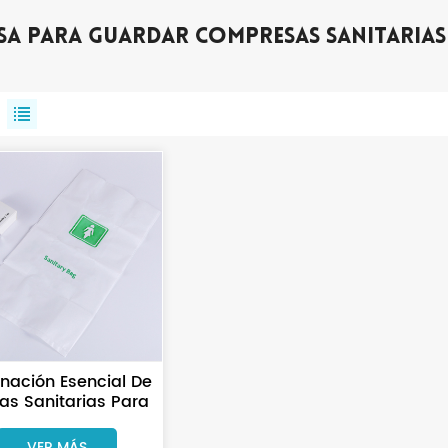
sa Para Guardar Compresas Sanitarias
inación Esencial De
as Sanitarias Para
La Higiene Y
modidad De Los
VER MÁS