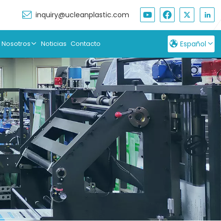
inquiry@ucleanplastic.com
 Nosotros
Noticias
Contacto
Español
English
Français
Русский
Español
بالعربية