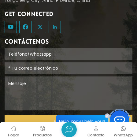
Tongcheng City, Anhui Province, China
GET CONNECTED
CONTÁCTENOS
Hello, may I help you?
ENTREGAR
Hogar
Productos
Contacto
WhatsApp