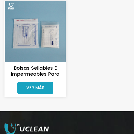
Bolsas Sellables E
Impermeables Para
Medicamentos, De Uso
Sanitario.
VER MÁS