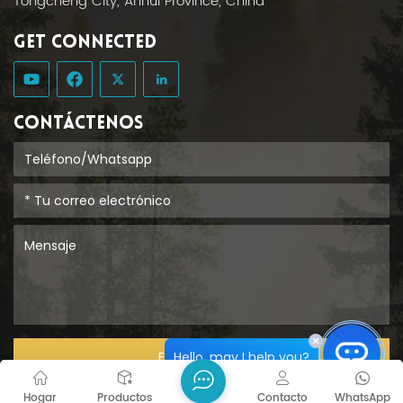
Tongcheng City, Anhui Province, China
GET CONNECTED
CONTÁCTENOS
Hello, may I help you?
ENTREGAR
Hogar
Productos
Contacto
WhatsApp