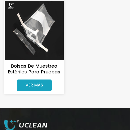
Bolsas De Muestreo
Estériles Para Pruebas
Microbiológicas
Seguras
VER MÁS