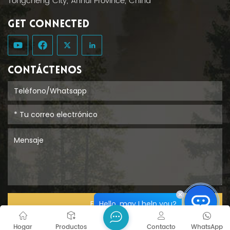
Tongcheng City, Anhui Province, China
GET CONNECTED
CONTÁCTENOS
Hello, may I help you?
ENTREGAR
Hogar
Productos
Contacto
WhatsApp