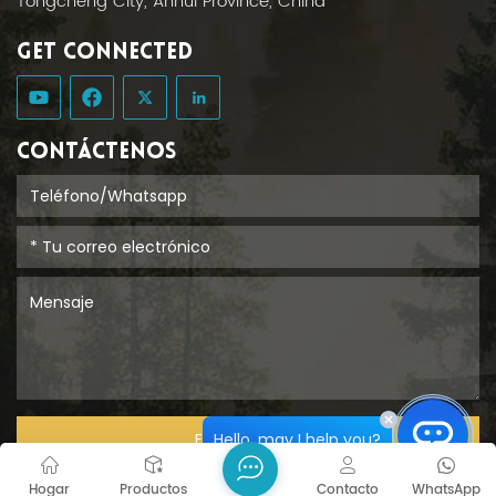
Tongcheng City, Anhui Province, China
GET CONNECTED
CONTÁCTENOS
Hello, may I help you?
ENTREGAR
Hogar
Productos
Contacto
WhatsApp