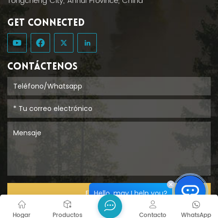
Tongcheng City, Anhui Province, China
GET CONNECTED
CONTÁCTENOS
Hello, may I help you?
ENTREGAR
Hogar
Productos
Contacto
WhatsApp