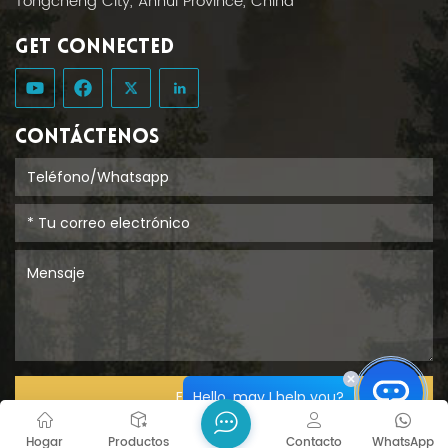
Tongcheng City, Anhui Province, China
GET CONNECTED
CONTÁCTENOS
Hello, may I help you?
ENTREGAR
Hogar
Productos
Contacto
WhatsApp