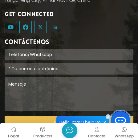
Tongcheng City, Anhui Province, China
GET CONNECTED
CONTÁCTENOS
Hello, may I help you?
ENTREGAR
Hogar
Productos
Contacto
WhatsApp