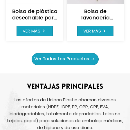
Bolsa de plástico
Bolsa de
desechable para
lavandería
vómitos,
soluble en agua
personalizada,
caliente Red
VER MÁS
VER MÁS
1500 ml
Hanper Liners
Ver Todos Los Productos
VENTAJAS PRINCIPALES
Las ofertas de Uclean Plastic abarcan diversos
materiales (HDPE, LDPE, PP, OPP, CPE, EVA,
biodegradables, totalmente degradables, telas no
tejidas, papel) para soluciones de embalaje médicas,
de higiene y de uso diario.