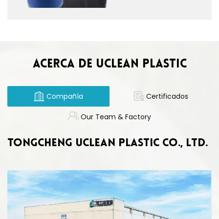
sustitución.Como fabricante profesional, Uclean
ofrece soluciones personalizadas. Cubiertas y
revestimientos de plástico Para satisfacer diversas
necesidades. Nuestros productos ofrecen un
excelente rendimiento a prueba de polvo y una
sólida protección interna. Ofrecemos diseño
ACERCA DE UCLEAN PLASTIC
gratuito, un pedido mínimo bajo y entrega rápida
para apoyar su negocio.
Compañía
Certificados
Our Team & Factory
TONGCHENG UCLEAN PLASTIC CO., LTD.