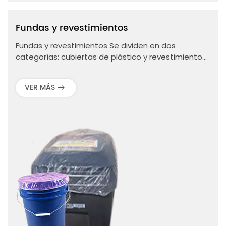
Fundas y revestimientos
Fundas y revestimientos Se dividen en dos
categorías: cubiertas de plástico y revestimientos
de plástico. Las cubiertas de plástico son eficaces
para prevenir el polvo, mientras que los
VER MÁS
revestimientos de plástico sirven como
revestimientos interiores prácticos. Ambos se
utilizan ampliamente para proteger equipos y
mantener el orden en diversos
entornos.Características principales:• Las cubiertas
de plástico bloquean eficazmente el polvo y la
suciedad, proporcionando una protección fiable
para los equipos.• Los revestimientos de plástico
actúan como capas internas higiénicas,
simplificando la limpieza y reduciendo la suciedad.•
Fabricados en plástico ligero y resistente, son
flexibles para diferentes usos.• Su diseño
desechable garantiza una alta higiene y una fácil