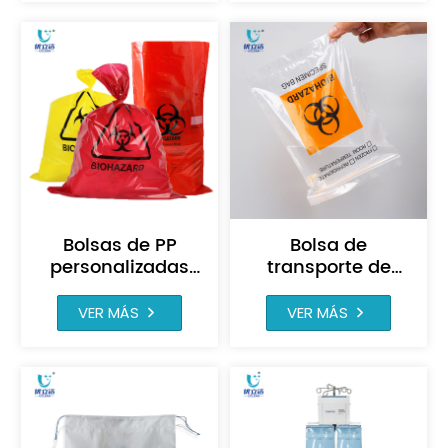
personalizado
para hospitales
para ropa
Bolsas de PP
Bolsa de
personalizadas
transporte de
para residuos
muestras de
biológicos, bolsas
riesgo biológico
VER MÁS
VER MÁS
de basura para
personalizada (6
desechos
x 9)
médicos,
esterilizables en
autoclave.