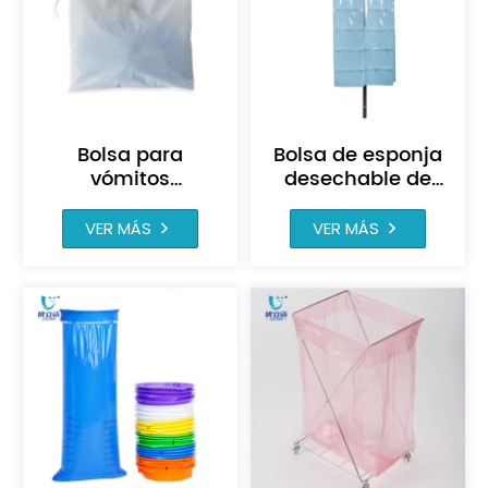
Bolsa para
Bolsa de esponja
vómitos
desechable de
absorbente
plástico PE para
desechable con
mostrador de
VER MÁS
VER MÁS
cordón de
hospital
plástico