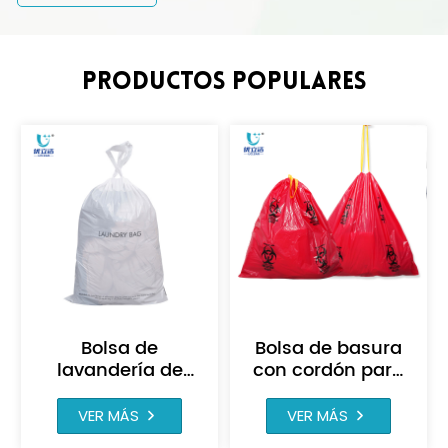
PRODUCTOS POPULARES
Bolsa de
Bolsa de basura
lavandería de
con cordón para
hotel con cordón
desechos
de plástico PE con
médicos de
VER MÁS
VER MÁS
logotipo
riesgo biológico