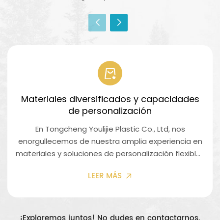
Materiales diversificados y capacidades
de personalización
En Tongcheng Youlijie Plastic Co., Ltd, nos
enorgullecemos de nuestra amplia experiencia en
materiales y soluciones de personalización flexibles
para satisfacer los diversos requisitos de los
LEER MÁS
clientes en diversas industrias. Amplia gama de
materialesPolietileno de alta densidad (HDPE) para
mayor durabilidad y rigidezPolietileno de baja
densidad (LDPE) para flexibilidad y resistencia al
¡Exploremos juntos! No dudes en contactarnos.