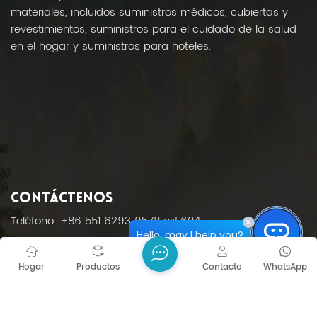
materiales, incluidos suministros médicos, cubiertas y
revestimientos, suministros para el cuidado de la salud
en el hogar y suministros para hoteles.
CONTÁCTENOS
Teléfono :
+86 551 6293 9578 ext.604
Hello, may I help you?
Correo electrónico :
inquiry@ucleanplastic.com
Hogar
Productos
Contacto
WhatsApp
DIRECCIÓN : No. 101, Building 1, Shuangxin Industrial Park,
Tongcheng City, Anhui Province, China