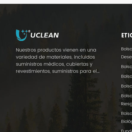
ETI
Bols
Nuestros productos vienen en una
Dese
variedad de materiales, incluidos
suministros médicos, cubiertas y
Bols
revestimientos, suministros para el
Bols
cuidado de la salud en el hogar y
suministros para hoteles.
Bols
Bols
Riesg
Bols
Bioló
Fund