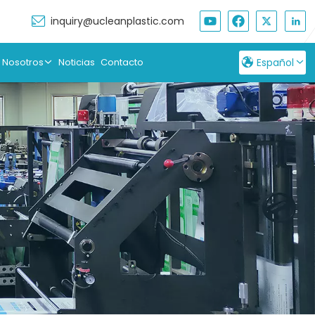
inquiry@ucleanplastic.com
 Nosotros
Noticias
Contacto
Español
English
Français
Русский
Español
بالعربية