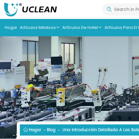
Hogar
Artículos Médicos
Artículos De Hotel
Artículos Para El
Hogar
Blog
Una Introducción Detallada A Las Bol