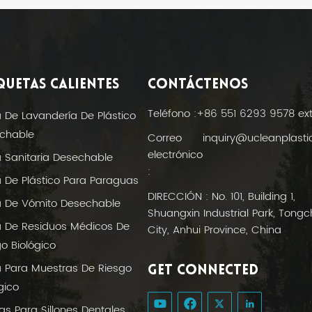
QUETAS CALIENTES
CONTÁCTENOS
Teléfono :
+86 551 6293 9578 ex
a De Lavandería De Plástico
chable
Correo
inquiry@ucleanplast
electrónico
a Sanitaria Desechable
:
a De Plástico Para Paraguas
DIRECCIÓN : No. 101, Building 1,
a De Vómito Desechable
Shuangxin Industrial Park, Tong
a De Residuos Médicos De
City, Anhui Province, China
o Biológico
a Para Muestras De Riesgo
GET CONNECTED
gico
as Para Sillones Dentales