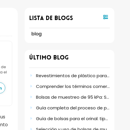
Lista De Blogs
blog
Último Blog
s de
a el
Revestimientos de plástico para bidones: antiestáticos y de varios tamaños.
Comprender los términos comerciales, las opciones de envío y las condiciones de pago.
Bolsas de muestreo de 95 kPa: Solución fiable para la recogida y el transporte seguros de muestras.
Guía completa del proceso de pedido habitual de productos de PE desechables
tus
Guía de bolsas para el orinal: tipos, uso y por qué suponen un cambio radical en la higiene.
ento
Selección y uso de bolsas de muestreo estériles para obtener resultados de laboratorio fiables.