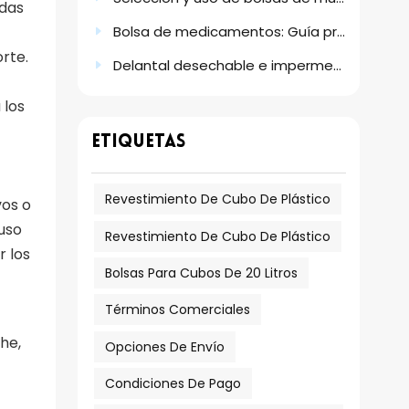
idas
Bolsa de medicamentos: Guía práctica sobre escenarios de uso, tamaños y grosores.
rte.
Delantal desechable e impermeable de plástico PE: Su solución de protección práctica
 los
ETIQUETAS
Revestimiento De Cubo De Plástico
vos o
uso
Revestimiento De Cubo De Plástico
r los
Bolsas Para Cubos De 20 Litros
Términos Comerciales
he,
Opciones De Envío
Condiciones De Pago