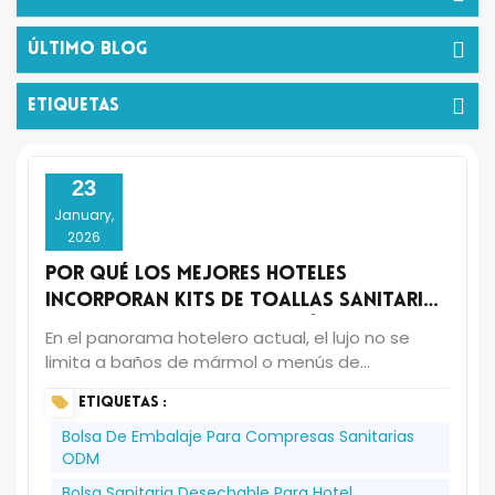
Último Blog
ETIQUETAS
23
January,
2026
Por qué los mejores hoteles
incorporan kits de toallas sanitarias
personalizadas a sus artículos de
En el panorama hotelero actual, el lujo no se
aseo para huéspedes
limita a baños de mármol o menús de
almohadas, sino a anticiparse a las necesidades
ETIQUETAS :
tácitas de los huéspedes con elegancia y
discreción. Una tendencia sutil pero poderosa
Bolsa De Embalaje Para Compresas Sanitarias
que cobra fuerza entre hoteles de cinco
ODM
estrellas, resorts boutique y proveedores de
Bolsa Sanitaria Desechable Para Hotel