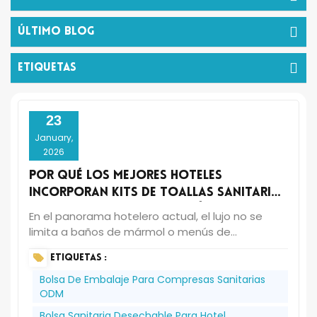
Último Blog
ETIQUETAS
23
January,
2026
Por qué los mejores hoteles
incorporan kits de toallas sanitarias
personalizadas a sus artículos de
En el panorama hotelero actual, el lujo no se
aseo para huéspedes
limita a baños de mármol o menús de
almohadas, sino a anticiparse a las necesidades
ETIQUETAS :
tácitas de los huéspedes con elegancia y
discreción. Una tendencia sutil pero poderosa
Bolsa De Embalaje Para Compresas Sanitarias
que cobra fuerza entre hoteles de cinco
ODM
estrellas, resorts boutique y proveedores de
Bolsa Sanitaria Desechable Para Hotel