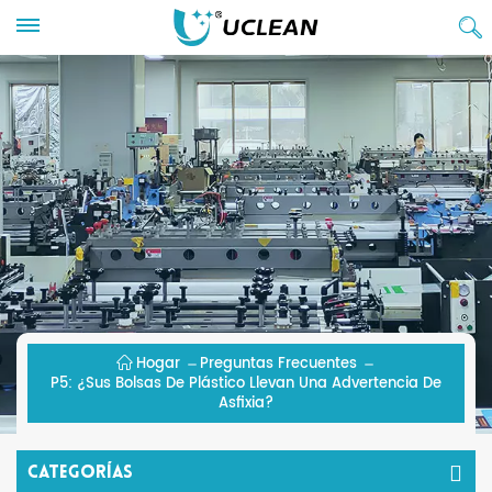
Hogar
Preguntas Frecuentes
P5: ¿Sus Bolsas De Plástico Llevan Una Advertencia De
Asfixia?
Categorías