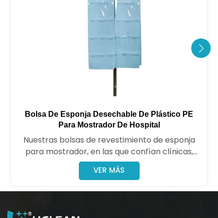
Bolsa De Esponja Desechable De Plástico PE
Para Mostrador De Hospital
Nuestras bolsas de revestimiento de esponja
para mostrador, en las que confían clínicas,
hospitales, hogares de ancianos, laboratorios,
VER MÁS
salas de emergencia y centros de cuidados
paliativos que se preocupan por la seguridad,
brindan protección confiable y tranquilidad
donde más importa.