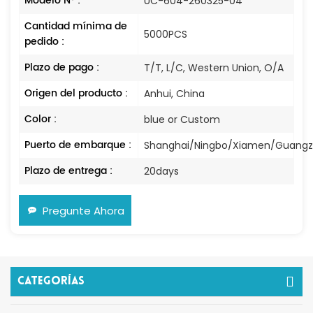
Modelo N° :
UC-604-260325-04
Cantidad mínima de
5000PCS
pedido :
Plazo de pago :
T/T, L/C, Western Union, O/A
Origen del producto :
Anhui, China
Color :
blue or Custom
Puerto de embarque :
Shanghai/Ningbo/Xiamen/Guang
Plazo de entrega :
20days
Pregunte Ahora
Categorías