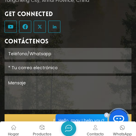
Tongcheng City, Anhui Province, China
GET CONNECTED
CONTÁCTENOS
Hello, may I help you?
ENTREGAR
Hogar
Productos
Contacto
WhatsApp