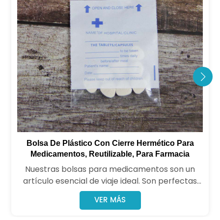
Bolsa De Plástico Con Cierre Hermético Para
Medicamentos, Reutilizable, Para Farmacia
Nuestras bolsas para medicamentos son un
artículo esencial de viaje ideal. Son perfectas
para mantener sus medicamentos diarios
VER MÁS
perfectamente organizados y versátiles,
además de servir para guardar todo tipo de