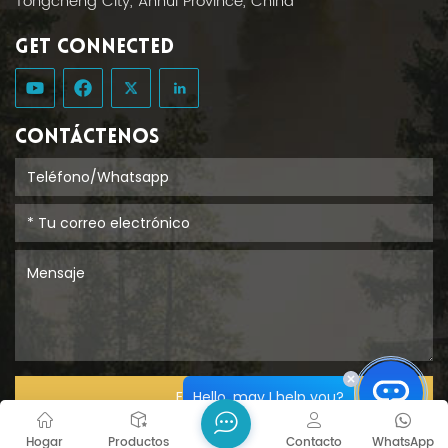
Tongcheng City, Anhui Province, China
GET CONNECTED
CONTÁCTENOS
Hello, may I help you?
ENTREGAR
Hogar
Productos
Contacto
WhatsApp