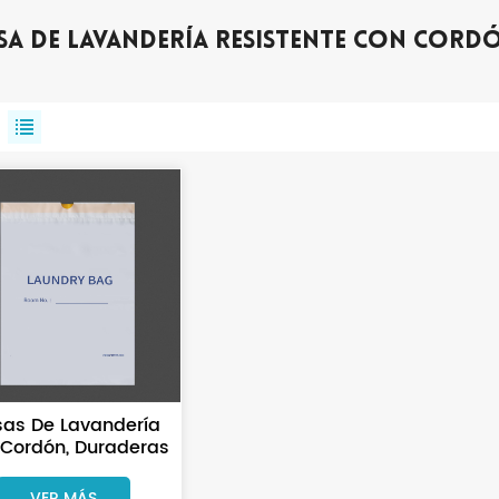
sa De Lavandería Resistente Con Cord
sas De Lavandería
Cordón, Duraderas
ersonalizadas Con
Impresión, Para
VER MÁS