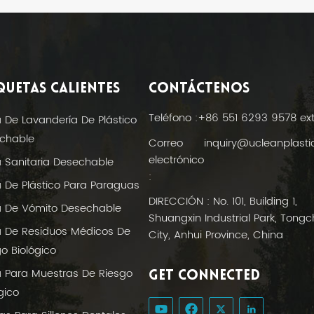
QUETAS CALIENTES
CONTÁCTENOS
Teléfono :
+86 551 6293 9578 ex
a De Lavandería De Plástico
chable
Correo
inquiry@ucleanplast
electrónico
a Sanitaria Desechable
:
a De Plástico Para Paraguas
DIRECCIÓN : No. 101, Building 1,
a De Vómito Desechable
Shuangxin Industrial Park, Tong
a De Residuos Médicos De
City, Anhui Province, China
o Biológico
a Para Muestras De Riesgo
GET CONNECTED
gico