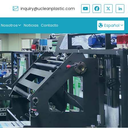
inquiry@ucleanplastic.com
 Nosotros
Noticias
Contacto
Español
English
Français
Русский
Español
بالعربية