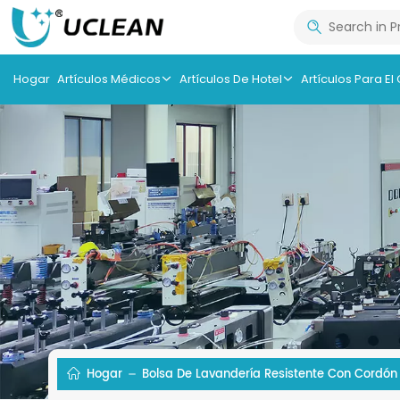
Hogar
Artículos Médicos
Artículos De Hotel
Artículos Para El
Hogar
Bolsa De Lavandería Resistente Con Cordón