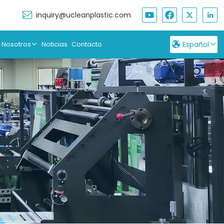
inquiry@ucleanplastic.com
 Nosotros
Noticias
Contacto
Español
English
Français
Русский
Español
بالعربية