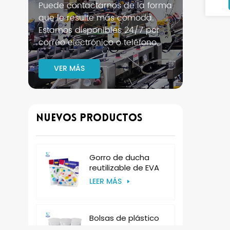
Puede contactarnos de la forma
que le resulte más cómoda.
Estamos disponibles 24/7 por
correo electrónico o teléfono.
VER MÁS
Nuevos Productos
Gorro de ducha
reutilizable de EVA
para mujer, de
LEER MÁS
plástico, para hotel.
Bolsas de plástico
desechables para