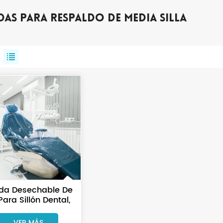
das Para Respaldo De Media Silla
da Desechable De
Para Sillón Dental,
Mitad, Entera Y
Completa
VER MÁS