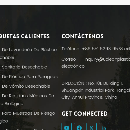
QUETAS CALIENTES
CONTÁCTENOS
Teléfono :
+86 551 6293 9578 ex
a De Lavandería De Plástico
chable
Correo
inquiry@ucleanplast
electrónico
a Sanitaria Desechable
:
a De Plástico Para Paraguas
DIRECCIÓN : No. 101, Building 1,
a De Vómito Desechable
Shuangxin Industrial Park, Tong
a De Residuos Médicos De
City, Anhui Province, China
o Biológico
a Para Muestras De Riesgo
GET CONNECTED
gico