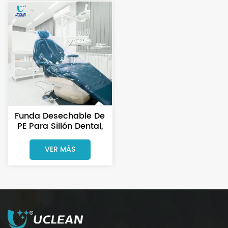
Funda Desechable De
PE Para Sillón Dental,
Mitad, Entera Y
Completa
VER MÁS