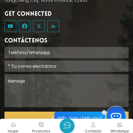
Tongcheng City, Anhui Province, China
GET CONNECTED
CONTÁCTENOS
Hello, may I help you?
ENTREGAR
Hogar
Productos
Contacto
WhatsApp