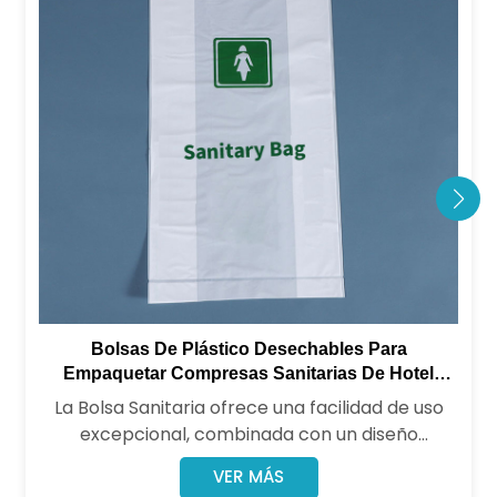
Bolsas De Plástico Desechables Para
Empaquetar Compresas Sanitarias De Hotel
Personalizadas
La Bolsa Sanitaria ofrece una facilidad de uso
excepcional, combinada con un diseño
elegante y práctico. Diseñada especialmente
VER MÁS
para una eliminación discreta e higiénica,