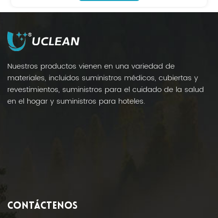
mantiene las bolsas de basura de su baño
limpias, frescas y sin olores. Con la Bolsa
Sanitaria, los desechos de higiene femenina se
contienen de forma segura y se transfieren de
forma eficiente, lo que ayuda a prevenir las
Nuestros productos vienen en una variedad de
obstrucciones de los desagües. Mejore su rutina
materiales, incluidos suministros médicos, cubiertas y
diaria con una solución más inteligente y limpia.
revestimientos, suministros para el cuidado de la salud
en el hogar y suministros para hoteles.
CONTÁCTENOS