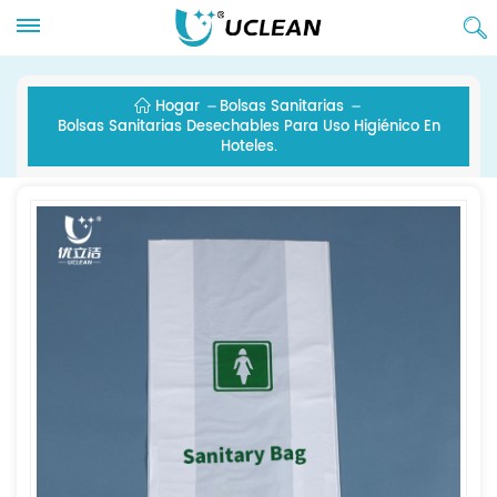
Hogar
Bolsas Sanitarias
Bolsas Sanitarias Desechables Para Uso Higiénico En
Hoteles.