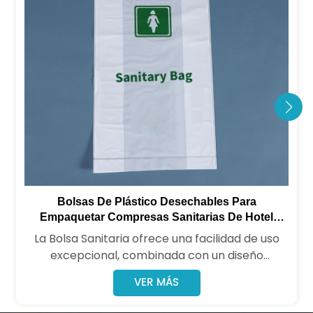
Bolsas De Plástico Desechables Para
Empaquetar Compresas Sanitarias De Hotel
Personalizadas
La Bolsa Sanitaria ofrece una facilidad de uso
excepcional, combinada con un diseño
elegante y práctico. Diseñada especialmente
VER MÁS
para una eliminación discreta e higiénica,
mantiene las bolsas de basura de su baño