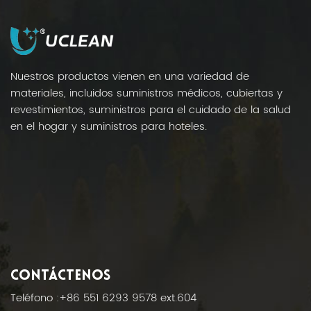
limpias, frescas y sin olores. Con la Bolsa
Sanitaria, los desechos de higiene femenina se
contienen de forma segura y se transfieren de
forma eficiente, lo que ayuda a prevenir las
Nuestros productos vienen en una variedad de
obstrucciones de los desagües. Mejore su rutina
materiales, incluidos suministros médicos, cubiertas y
diaria con una solución más inteligente y limpia.
revestimientos, suministros para el cuidado de la salud
en el hogar y suministros para hoteles.
CONTÁCTENOS
Teléfono :
+86 551 6293 9578 ext.604