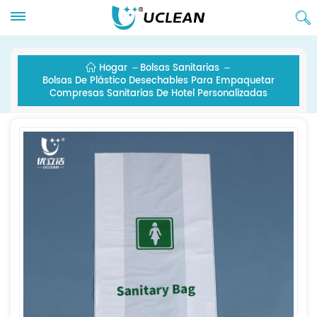
Hogar
Bolsas Sanitarias
Bolsas De Plástico Desechables Para Empaquetar
Compresas Sanitarias De Hotel Personalizadas