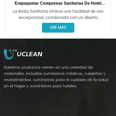
Empaquetar Compresas Sanitarias De Hotel
Personalizadas
La Bolsa Sanitaria ofrece una facilidad de uso
excepcional, combinada con un diseño
elegante y práctico. Diseñada especialmente
VER MÁS
para una eliminación discreta e higiénica,
mantiene las bolsas de basura de su baño
limpias, frescas y sin olores. Con la Bolsa
Sanitaria, los desechos de higiene femenina se
contienen de forma segura y se transfieren de
forma eficiente, lo que ayuda a prevenir las
Nuestros productos vienen en una variedad de
obstrucciones de los desagües. Mejore su rutina
materiales, incluidos suministros médicos, cubiertas y
diaria con una solución más inteligente y limpia.
revestimientos, suministros para el cuidado de la salud
en el hogar y suministros para hoteles.