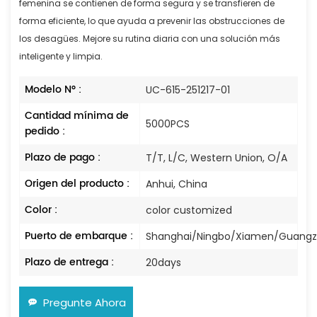
femenina se contienen de forma segura y se transfieren de
forma eficiente, lo que ayuda a prevenir las obstrucciones de
los desagües. Mejore su rutina diaria con una solución más
inteligente y limpia.
Modelo N° :
UC-615-251217-01
Cantidad mínima de
5000PCS
pedido :
Plazo de pago :
T/T, L/C, Western Union, O/A
Origen del producto :
Anhui, China
Color :
color customized
Puerto de embarque :
Shanghai/Ningbo/Xiamen/Guang
Plazo de entrega :
20days
Pregunte Ahora